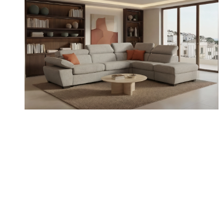
VARIO
/
/
/
Divani
Divani componibili
Divani con Relax
Divani letto