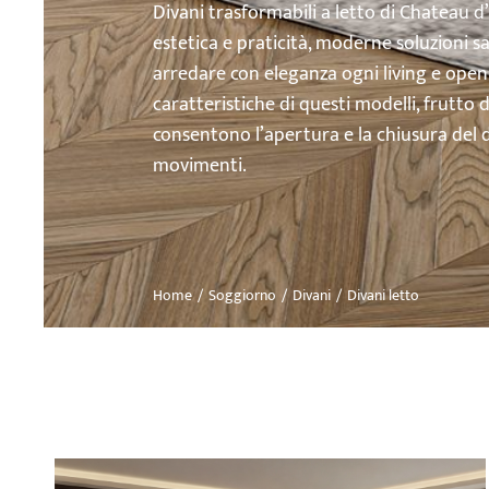
Divani trasformabili a letto di Chateau d
estetica e praticità, moderne soluzioni 
arredare con eleganza ogni living e open 
caratteristiche di questi modelli, frutto 
consentono l’apertura e la chiusura del di
movimenti.
Home
Soggiorno
Divani
Divani letto
Tu sei qui: