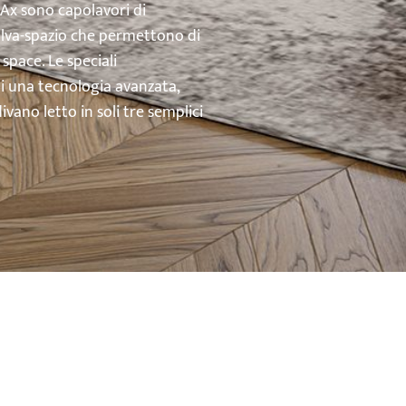
’Ax sono capolavori di
salva-spazio che permettono di
space. Le speciali
di una tecnologia avanzata,
vano letto in soli tre semplici