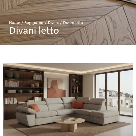
Home
Soggiorno
Divani
Divani letto
Tu sei qui:
Divani letto