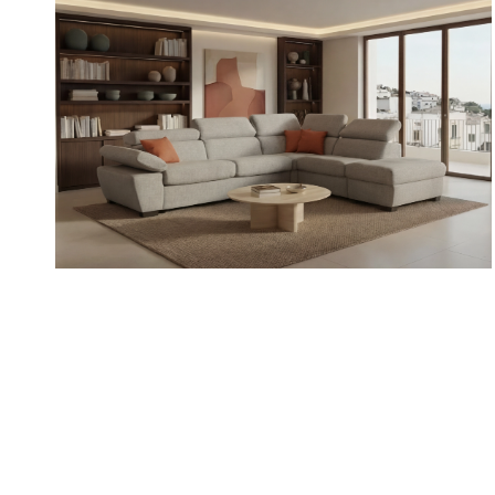
VARIO
/
/
/
Divani
Divani componibili
Divani con Relax
Divani letto