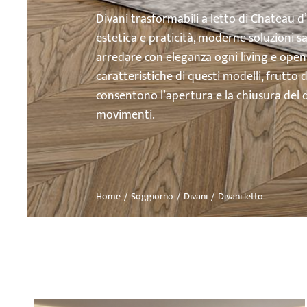
Divani trasformabili a letto di Chateau d
estetica e praticità, moderne soluzioni 
arredare con eleganza ogni living e open 
caratteristiche di questi modelli, frutto 
consentono l’apertura e la chiusura del di
movimenti.
Home
Soggiorno
Divani
Divani letto
Tu sei qui: