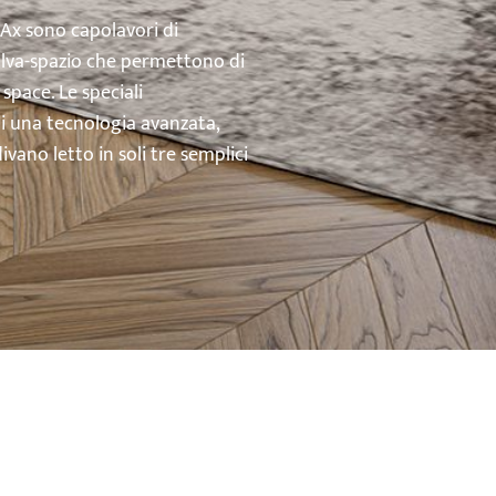
’Ax sono capolavori di
salva-spazio che permettono di
space. Le speciali
di una tecnologia avanzata,
vano letto in soli tre semplici