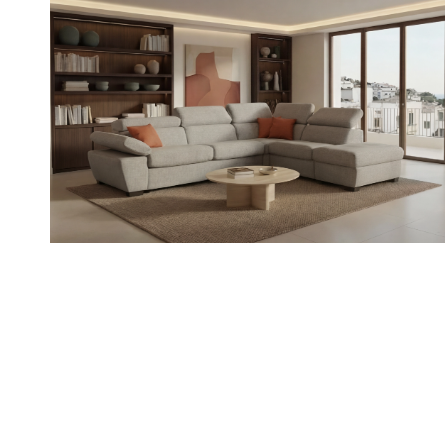
VARIO
/
/
/
Divani
Divani componibili
Divani con Relax
Divani letto