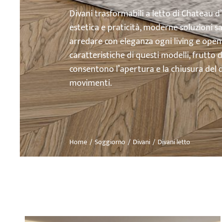
Divani trasformabili a letto di Chateau d
estetica e praticità, moderne soluzioni 
arredare con eleganza ogni living e open 
caratteristiche di questi modelli, frutto 
consentono l’apertura e la chiusura del di
movimenti.
Home
Soggiorno
Divani
Divani letto
Tu sei qui: