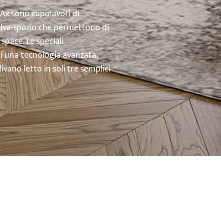
’Ax sono capolavori di
salva-spazio che permettono di
space. Le speciali
di una tecnologia avanzata,
vano letto in soli tre semplici