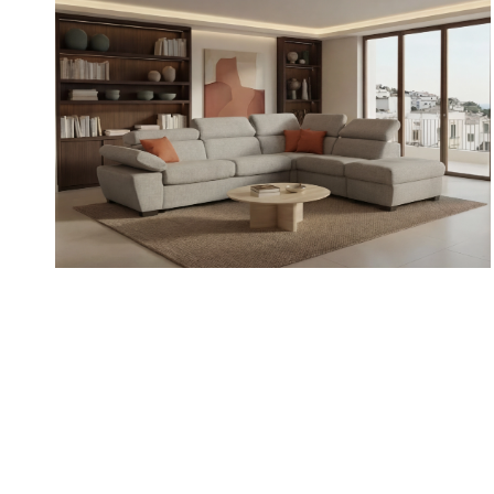
VARIO
/
/
/
Divani
Divani componibili
Divani con Relax
Divani letto