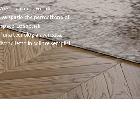
’Ax sono capolavori di
salva-spazio che permettono di
space. Le speciali
di una tecnologia avanzata,
vano letto in soli tre semplici