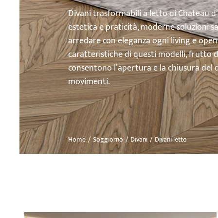
Divani trasformabili a letto di Chateau d
estetica e praticità, moderne soluzioni 
arredare con eleganza ogni living e open 
caratteristiche di questi modelli, frutto 
consentono l’apertura e la chiusura del di
movimenti.
Home
Soggiorno
Divani
Divani letto
Tu sei qui: