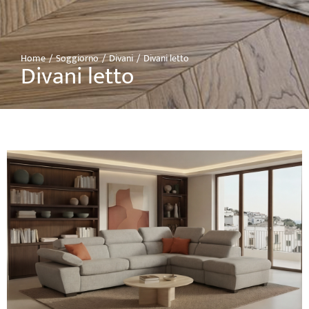
Home
Soggiorno
Divani
Divani letto
Tu sei qui:
Divani letto