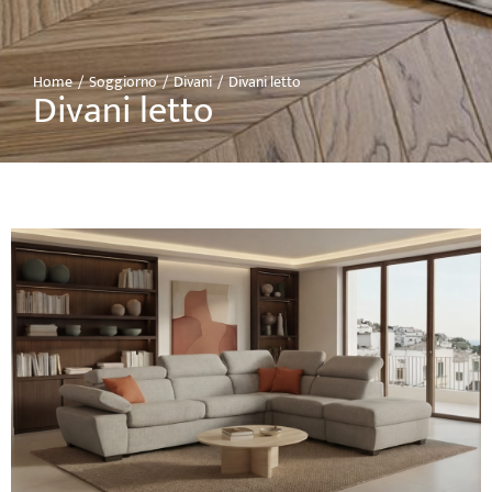
Home
Soggiorno
Divani
Divani letto
Tu sei qui:
Divani letto