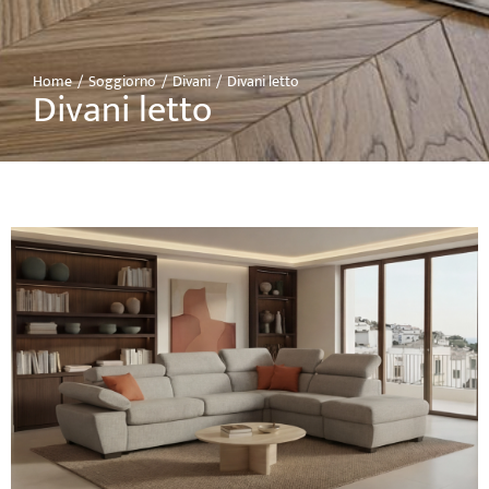
Home
Soggiorno
Divani
Divani letto
Tu sei qui:
Divani letto