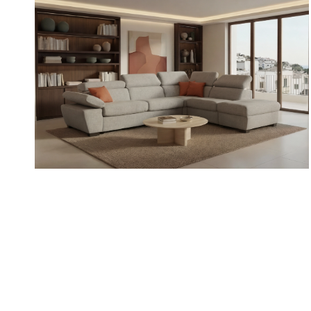
VARIO
/
/
/
Divani
Divani componibili
Divani con Relax
Divani letto