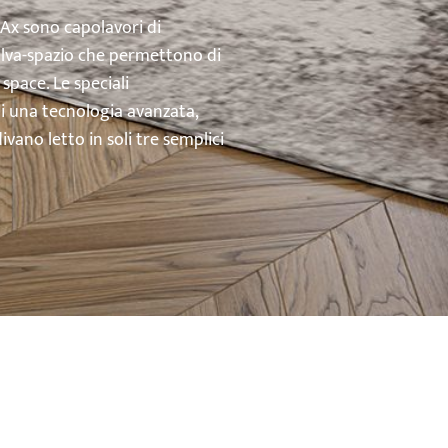
’Ax sono capolavori di
salva-spazio che permettono di
space. Le speciali
di una tecnologia avanzata,
vano letto in soli tre semplici