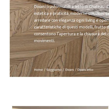
Divani trasformabili a letto di Chateau d
estetica e praticità, moderne soluzioni 
arredare con eleganza ogni living e open 
caratteristiche di questi modelli, frutto 
consentono l’apertura e la chiusura del di
movimenti.
Home
Soggiorno
Divani
Divani letto
Tu sei qui: