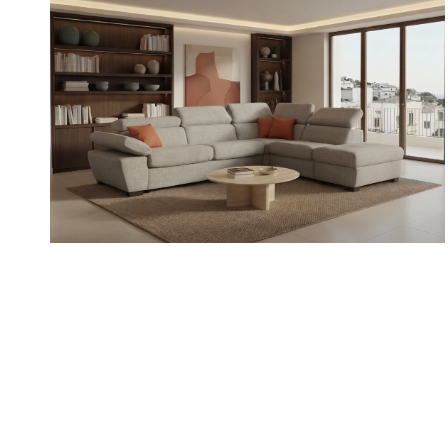
VARIO
/
/
/
Divani
Divani componibili
Divani con Relax
Divani letto