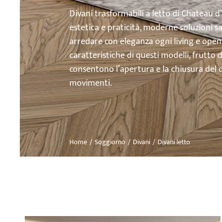
Divani trasformabili a letto di Chateau d
estetica e praticità, moderne soluzioni 
arredare con eleganza ogni living e open 
caratteristiche di questi modelli, frutto 
consentono l’apertura e la chiusura del di
movimenti.
Home
Soggiorno
Divani
Divani letto
Tu sei qui: