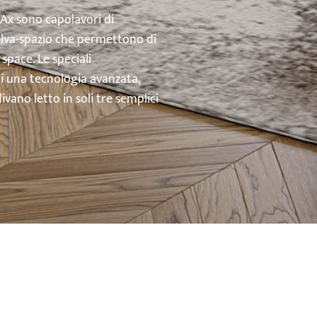
’Ax sono capolavori di
salva-spazio che permettono di
space. Le speciali
di una tecnologia avanzata,
vano letto in soli tre semplici