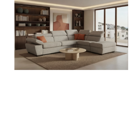
VARIO
/
/
/
Divani
Divani componibili
Divani con Relax
Divani letto