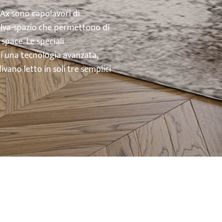
’Ax sono capolavori di
salva-spazio che permettono di
space. Le speciali
di una tecnologia avanzata,
vano letto in soli tre semplici