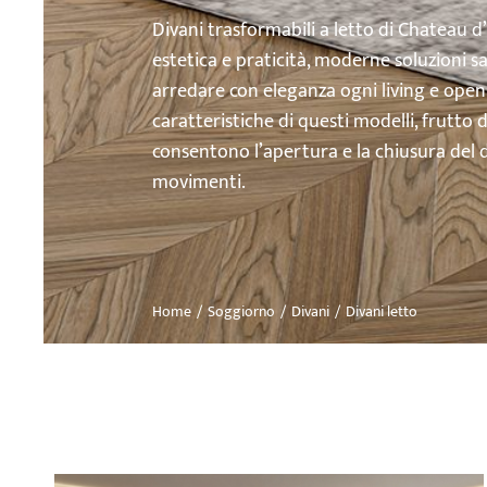
Divani trasformabili a letto di Chateau d
estetica e praticità, moderne soluzioni 
arredare con eleganza ogni living e open 
caratteristiche di questi modelli, frutto 
consentono l’apertura e la chiusura del di
movimenti.
Home
Soggiorno
Divani
Divani letto
Tu sei qui: